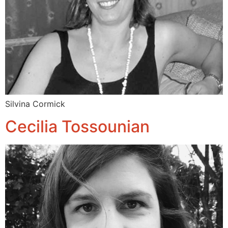
Silvina Cormick
Cecilia Tossounian