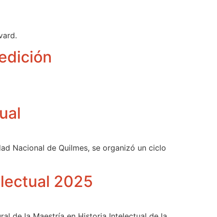
vard.
 edición
ual
idad Nacional de Quilmes, se organizó un ciclo
electual 2025
al de la Maestría en Historia Intelectual de la