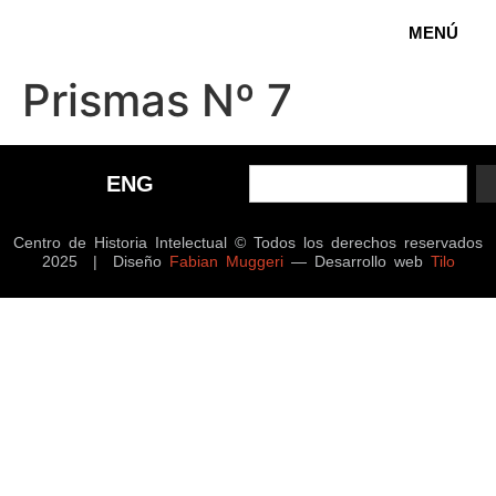
MENÚ
Prismas Nº 7
ENG
Centro de Historia Intelectual © Todos los derechos reservados
2025 | Diseño
Fabian Muggeri
— Desarrollo web
Tilo