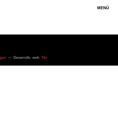
MENÚ
geri
— Desarrollo web
Tilo