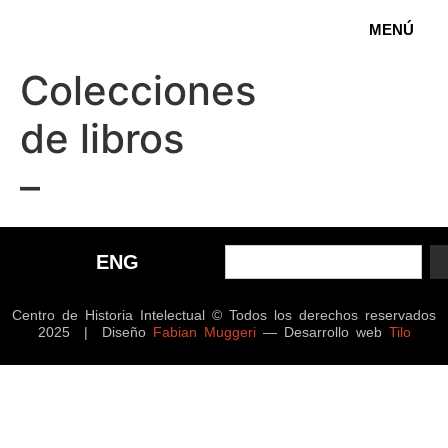
MENÚ
Colecciones
de libros
–
ENG
Centro de Historia Intelectual © Todos los derechos reservados
2025 | Diseño
Fabian Muggeri
— Desarrollo web
Tilo