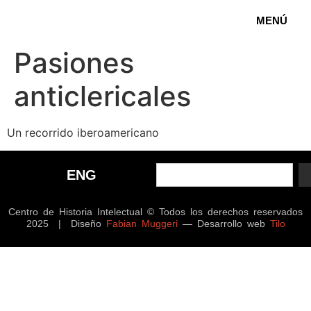
MENÚ
Pasiones
anticlericales
Un recorrido iberoamericano
ENG
Centro de Historia Intelectual © Todos los derechos reservados
2025 | Diseño
Fabian Muggeri
— Desarrollo web
Tilo