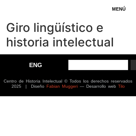
MENÚ
Giro lingüístico e
historia intelectual
ENG
Centro de Historia Intelectual © Todos los derechos reservados
2025 | Diseño
Fabian Muggeri
— Desarrollo web
Tilo