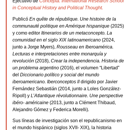
Ejecutivo de
Concepta. International Research School
in Conceptual History and Political Thought.
Publicó
En quête de république. Une histoire de la
communauté politique en Amérique
hispanique
(2025)
y como editor
Itinerarios de un metaconcepto. La
comunidad en el siglo
XIX latinoamericano
(2024,
junto a Jorge Myers),
Rousseau en Iberoamérica.
Lecturas e
interpretaciones entre monarquía y
revolución
(2018),
Crear la independencia. Historia de
un problema argentino
(2016), el volumen “Libertad”
del
Diccionario político y social del
mundo
iberoamericano. Iberconceptos II
dirigido por Javier
Fernández Sebastián (2014, junto a Loles González-
Ripoll) y
L’Atlantique révolutionnaire. Une perspective
ibéro-
américaine
(2013, junto a Clément Thibaud,
Alejandro Gómez y Federica Morelli).
Sus líneas de investigación son el republicanismo en
el mundo hispánico (siglos XVII- XIX), la historia