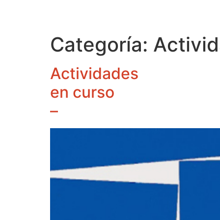
Categoría:
Activi
Actividades
en curso
–