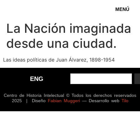
MENÚ
La Nación imaginada
desde una ciudad.
Las ideas políticas de Juan Álvarez, 1898-1954
ENG
Centro de Historia Intelectual © Todos los derechos reservados
2025 | Diseño
Fabian Muggeri
— Desarrollo web
Tilo