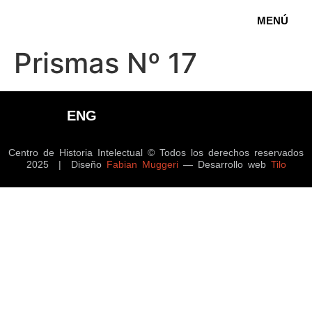
MENÚ
Prismas Nº 17
ENG
Centro de Historia Intelectual © Todos los derechos reservados
2025 | Diseño
Fabian Muggeri
— Desarrollo web
Tilo