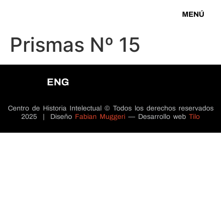
MENÚ
Prismas Nº 15
ENG
Centro de Historia Intelectual © Todos los derechos reservados
2025 | Diseño
Fabian Muggeri
— Desarrollo web
Tilo