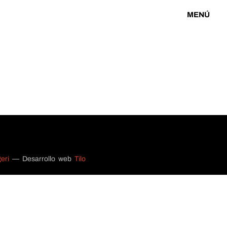
MENÚ
eri
— Desarrollo web
Tilo