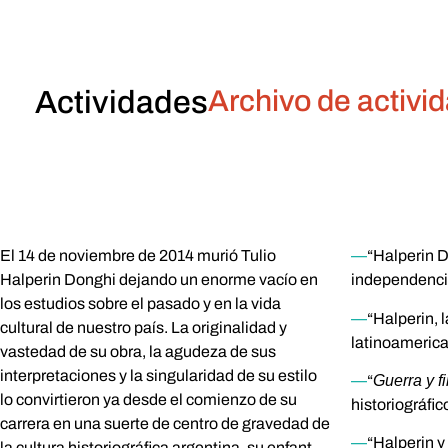
Actividades
Archivo de activi
El 14 de noviembre de 2014 murió Tulio
—
“Halperin D
Halperin Donghi dejando un enorme vacío en
independencia
los estudios sobre el pasado y en la vida
—
“Halperin, l
cultural de nuestro país. La originalidad y
latinoamerica
vastedad de su obra, la agudeza de sus
interpretaciones y la singularidad de su estilo
—
“
Guerra y f
lo convirtieron ya desde el comienzo de su
historiográfi
carrera en una suerte de centro de gravedad de
—
“Halperin y 
la cultura historiográfica argentina, su enfant