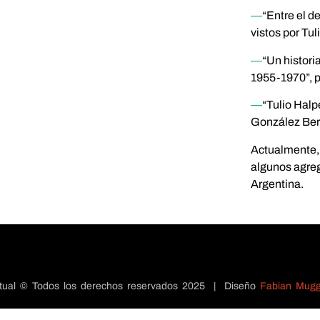
—
“Entre el d
vistos por Tu
—
“Un histori
1955-1970”, 
—
“Tulio Halp
González Ber
Actualmente, e
algunos agreg
Argentina.
ectual © Todos los derechos reservados 2025 | Diseño
Fabian Mugg