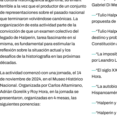
Gabriel Di Me
terrible a la vez que el productor de un conjunto
de representaciones sobre el pasado nacional
—
“Tulio Halpe
que terminaron volviéndose canónicas. La
propuesta de 
organización de esta actividad parte de la
—
“Tulio Halp
convicción de que un examen colectivo del
destino y prob
legado de Halperin, tarea fascinante en sí
Constitución 
misma, es fundamental para estimular la
reflexión sobre la situación actual y los
—
“La imposib
desafíos de la historiografía en las próximas
por Leandro 
décadas.
—
“El siglo X
La actividad comenzó con una jornada, el 14
Hora.
de noviembre de 2024, en el Museo Histórico
Nacional. Organizada por Carlos Altamirano,
—
“La autobio
Adrián Gorelik y Roy Hora, en la jornada se
Hispanoaméric
presentaron, organizadas en 4 mesas, las
—
“Halperin y
siguientes ponencias:
—
“Halperin y